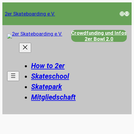
Zum
Instag
E-Mail
2er Skateboarding e.V.
Inhalt
springen
Crowdfunding und Infos
2er Bowl 2.0
How to 2er
Skateschool
Skatepark
Mitgliedschaft