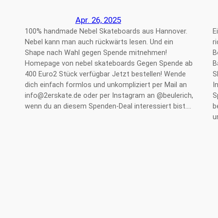
Apr. 26, 2025
100% handmade Nebel Skateboards aus Hannover.
E
Nebel kann man auch rückwärts lesen. Und ein
r
Shape nach Wahl gegen Spende mitnehmen!
B
Homepage von nebel skateboards Gegen Spende ab
B
400 Euro2 Stück verfügbar Jetzt bestellen! Wende
S
dich einfach formlos und unkompliziert per Mail an
I
info@2erskate.de oder per Instagram an @beulerich,
S
wenn du an diesem Spenden-Deal interessiert bist.…
b
u