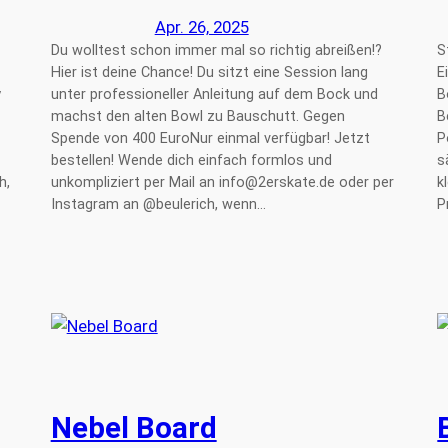
Apr. 26, 2025
Du wolltest schon immer mal so richtig abreißen!?
S
Hier ist deine Chance! Du sitzt eine Session lang
E
y
unter professioneller Anleitung auf dem Bock und
B
machst den alten Bowl zu Bauschutt. Gegen
B
Spende von 400 EuroNur einmal verfügbar! Jetzt
P
bestellen! Wende dich einfach formlos und
s
h,
unkompliziert per Mail an info@2erskate.de oder per
k
Instagram an @beulerich, wenn…
P
Nebel Board