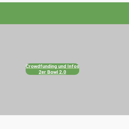
Crowdfunding und Infos
2er Bowl 2.0