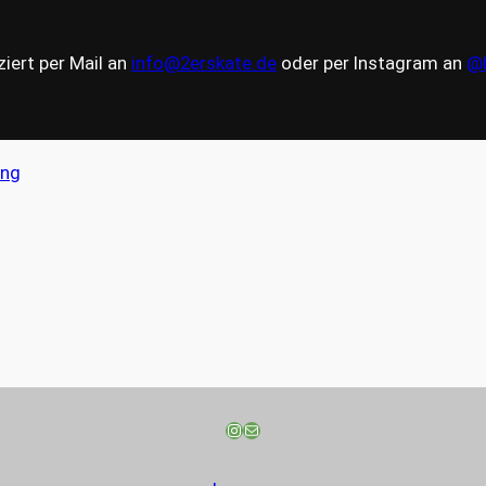
iert per Mail an
info@2erskate.de
oder per Instagram an
@b
ing
Instagram
E-Mail